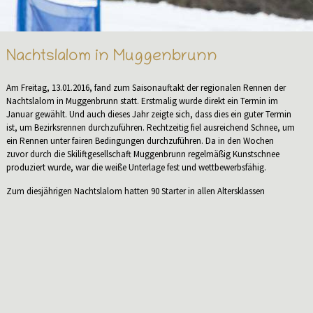
Nachtslalom in Muggenbrunn
Am Freitag, 13.01.2016, fand zum Saisonauftakt der regionalen Rennen der
Nachtslalom in Muggenbrunn statt. Erstmalig wurde direkt ein Termin im
Januar gewählt. Und auch dieses Jahr zeigte sich, dass dies ein guter Termin
ist, um Bezirksrennen durchzuführen. Rechtzeitig fiel ausreichend Schnee, um
ein Rennen unter fairen Bedingungen durchzuführen. Da in den Wochen
zuvor durch die Skiliftgesellschaft Muggenbrunn regelmäßig Kunstschnee
produziert wurde, war die weiße Unterlage fest und wettbewerbsfähig.
Zum diesjährigen Nachtslalom hatten 90 Starter in allen Altersklassen
gemeldet. Leider konnte des SC Muggenbrunn nicht in allen Klassen Starter
melden. Jüngster Rennläufer war Lukas Isele, der in der Klasse U10 (m) den 7.
Platz belegte, mit dem er als jüngerer Jahrgang sehr zufrieden sein konnte.
Die U12 (w) gewann schon fast traditionell Sophie Hummel. In der Klasse U14
(m) „verschlief“ Thomas Isele seinen Start, so dass er fast aussichtslos in
Rückstand geriet und im Gesamtklassement den 4. Platz belegt. Deutlich
besser machte es Moritz Hummel, der in zwei flüssigen Läufen in dieser Klasse
den 2. Platz erreichte. Tagesbestzeit bei den Mädchen erreichte Lavinia
Horning. Dies bedeutet zugleich den Sieg in der Klasse U16 (w). Anna Maria