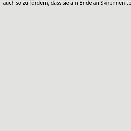
auch so zu fördern, dass sie am Ende an Skirennen 
können. Aber auch im Sommer sind wir nicht untätig
wiederkehrendes Event ist der Ultra Bike Marathon, 
vom Ski-Club am Knöpflesbrunnen mit einer Service
begleitet wird. Zudem fördern wir die Gemeinschaft
gemeinsame Wanderung. Fest im Plan stehen die jähr
Wanderung und die meist zweitätige Hochgebirgsw
Herbst. Die Gemeinschaft pflegen wir regelmäßig du
rund um unsere Ski-Club-Hütte am Franzosenberg.
Neugierig auf uns? Dann melde Dich gerne bei unser
Vorstandschaft.