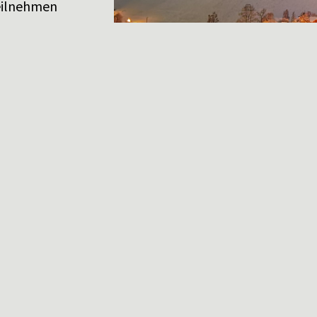
teilnehmen
. Ein immer
der jedes Jahr
station
 durch
liche 1.-Mai-
anderung im
rch Aktivitäten
er