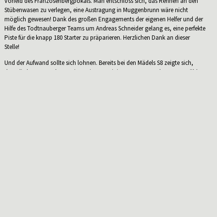
Vorfeld des Franzosenbergpokals. Man entschloss sich, das Rennen an den
Stübenwasen zu verlegen, eine Austragung in Muggenbrunn wäre nicht
möglich gewesen! Dank des großen Engagements der eigenen Helfer und der
Hilfe des Todtnauberger Teams um Andreas Schneider gelang es, eine perfekte
Piste für die knapp 180 Starter zu präparieren. Herzlichen Dank an dieser
Stelle!
Und der Aufwand sollte sich lohnen. Bereits bei den Mädels S8 zeigte sich,
dass die letzen Wochen zu intensivem Training genutzt wurden. Anna Mühl
belegte Rang vier, Jule Rotzinger kam in ihrem ersten Rennen auf Rang fünf
und Lili Boch wurde siebte. Noch besser lief es bei Magnus Männer, er erreichte
mit knappen Rückstand und toller Zeit den zweiten Platz!
Und so ging es in S10 weiter: Vera Mühl verpasste um 37/100 knapp den Sieg
und wurde zweite, Olga Männer fuhr auf Rang 6, Anne Rotzinger auf Rang
sieben. Hanna Wissler fuhr in ihrem ersten Rennen mit großem Respekt vor
dem schnellen Kurs auf Rang 23. Marius Boch hatte bei der Platzierung mit
Rang vier bei den Jungs S10 zwar Pech, konnte sich aber mit einer tollen Zeit
in der Spitze etablieren. Die Buben S10 waren nur wenig langsamer als die
älteren S12 und S14.
Den nächsten Paukenschlag lieferte Lisa Mühl. Mit Tagesbestzeit bei den
Mädchen gewann sie souverän ihre Klasse! Unglücklicher verlief es für Yannick
Schlegel und Max Rotzinger, sie mussten sich mit Rang 12 und 14 zufrieden
geben.